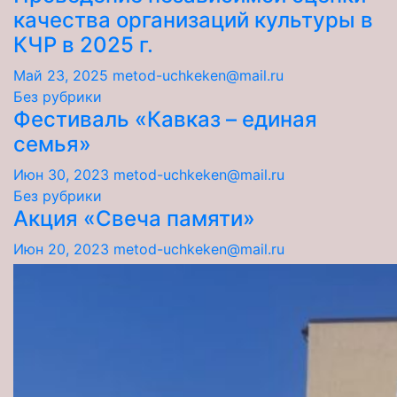
качества организаций культуры в
КЧР в 2025 г.
Май 23, 2025
metod-uchkeken@mail.ru
Без рубрики
Фестиваль «Кавказ – единая
семья»
Июн 30, 2023
metod-uchkeken@mail.ru
Без рубрики
Акция «Свеча памяти»
Июн 20, 2023
metod-uchkeken@mail.ru