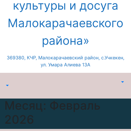
культуры и досуга
Малокарачаевского
района»
369380, КЧР, Малокарачаевский район, с.Учкекен,
ул. Умара Алиева 13А
Месяц:
Февраль
2026